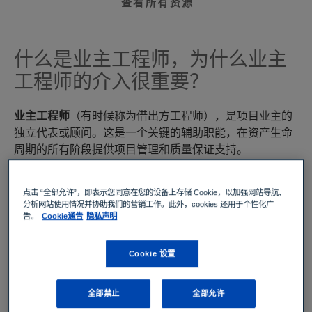
查看所有资源
什么是业主工程师，为什么业主
工程师的介入很重要？
业主工程师
（有时候称为借出方工程师），是项目业主的
独立代表或顾问。这是一个关键的辅助职能，在资产生命
周期的所有阶段提供项目管理和质量保证支持。
工厂高质量地规划和施工对于其安全和长期可靠性至关重
要。安排一名独立的业主工程师参与，可以确保项目按照
点击 “全部允许”，即表示您同意在您的设备上存储 Cookie，以加强网站导航、
分析网站使用情况并协助我们的营销工作。此外，cookies 还用于个性化广
国际标准开展，从而降低赔偿责任风险并解决潜在的质量
告。
Cookie通告
隐私声明
问题。 此外，通过加强项目范围、时间安排、顺序和各种
其他方面的控制，这也有助于降低项目成本。
Cookie 设置
全部禁止
全部允许
TÜV南德帮助优化发电厂项目管