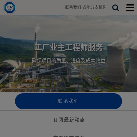
H
联系我们
各地分支机构
o
T
S
T
m
o
o
e
e
g
g
a
g
g
r
l
l
e
e
c
s
m
工厂业主工程师服务
h
e
o
a
b
确保项目的质量、进度及成本效益
r
i
c
l
h
e
b
m
a
e
r
n
u
联系我们
订阅最新动态