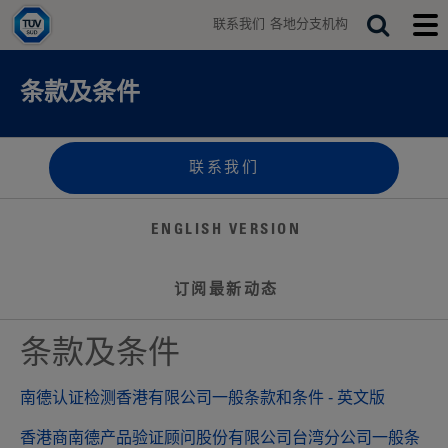
H
联系我们
各地分支机构
o
T
S
T
m
o
o
e
e
g
g
a
条款及条件
g
g
r
l
l
e
e
c
s
m
h
e
o
联系我们
a
b
r
i
c
l
ENGLISH VERSION
h
e
b
m
a
e
订阅最新动态
r
n
u
条款及条件
南德认证检测香港有限公司一般条款和条件 - 英文版
香港商南德产品验证顾问股份有限公司台湾分公司一般条