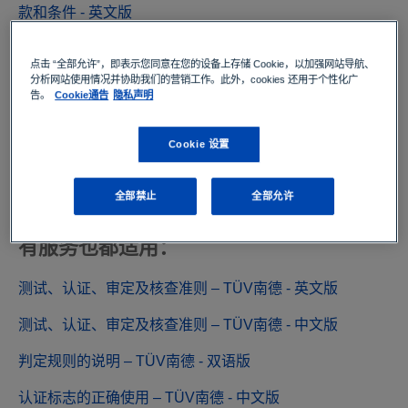
款和条件 - 英文版
南德中国控股有限公司一般条款和条件 - 英文版
点击 “全部允许”，即表示您同意在您的设备上存储 Cookie，以加强网站导航、
分析网站使用情况并协助我们的营销工作。此外，cookies 还用于个性化广
南德认证检测（中国）有限公司以及中国境内的关联公司
告。
Cookie通告
隐私声明
一般条款和条件 - 英文版
南德认证检测（中国）有限公司以及中国境内的关联公司
Cookie 设置
一般条款和条件 - 中文版
全部禁止
全部允许
除了上述的“一般条款和条件”，TÜV南德全
球“测试及认证准则”对于大中华地区的所
有服务也都适用：
测试、认证、审定及核查准则 – TÜV南德 - 英文版
测试、认证、审定及核查准则 – TÜV南德 - 中文版
判定规则的说明 – TÜV南德 - 双语版
认证标志的正确使用 – TÜV南德 - 中文版