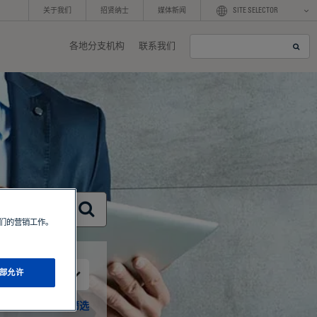
关于我们
招贤纳士
媒体新闻
SITE SELECTOR
各地分支机构
联系我们
S
e
a
r
c
h
我们的营销工作。
部允许
服务
筛选