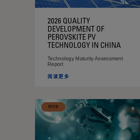
C
E
C
2026 QUALITY
DEVELOPMENT OF
E
PEROVSKITE PV
N
TECHNOLOGY IN CHINA
T
Technology Maturity Assessment
R
Report
E
阅读更多
研讨会