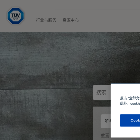
H
o
m
行业与服务
资源中心
e
点击 “全部
此外，cook
日
类
行
Cook
所有日期
期
型
业
与
服
重置
务