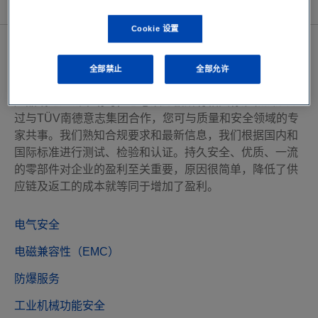
查看所有资源
Cookie 设置
零部件及设备
全部禁止
全部允许
零部件和设备制造商和供应商面临共同的挑战。在推出新
产品或进入新市场时，您必须遵循所有相关标准和法规通
过与TÜV南德意志集团合作，您可与质量和安全领域的专
家共事。我们熟知合规要求和最新信息，我们根据国内和
国际标准进行测试、检验和认证。持久安全、优质、一流
的零部件对企业的盈利至关重要，原因很简单，降低了供
应链及返工的成本就等同于增加了盈利。
电气安全
电磁兼容性（EMC）
防爆服务
工业机械功能安全