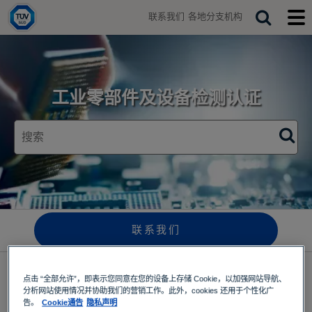
H
联系我们
各地分支机构
o
T
S
T
m
o
o
e
e
g
g
a
g
g
r
l
l
e
e
c
工业零部件及设备检测认证
s
m
h
e
o
a
b
r
i
c
l
h
e
b
m
a
e
r
n
u
联系我们
订阅最新动态
点击 “全部允许”，即表示您同意在您的设备上存储 Cookie，以加强网站导航、
分析网站使用情况并协助我们的营销工作。此外，cookies 还用于个性化广
告。
Cookie通告
隐私声明