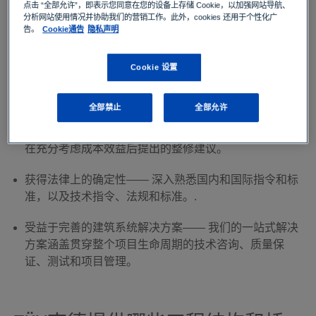
点击 “全部允许”，即表示您同意在您的设备上存储 Cookie，以加强网站导航、
并在预算内完成项目，保持道路使用者的安全，防止您的
分析网站使用情况并协助我们的营销工作。此外，cookies 还用于个性化广
组织受到业务、财务和法律风险。
告。
Cookie通告
隐私声明
其他优势包括：
Cookie 设置
项目交付时间—— 统一归口管理，我们的跨学科支持和
项目管理咨询服务保证项目的按期交付。
全部禁止
全部允许
降低成本—— 凭借我们在确定维修需求的专业知识以及
在充分考虑成本效益后提出的整修建议。
获得法律上的确定性—— 深入熟悉国内和国际指令和标
准，以及技术指令、法规和标准。.
受益于完善的建筑系统解决方案—— 我们的一站式解决
方案涵盖贯穿整个项目生命周期的技术咨询、质量保
证、测试和项目管理。