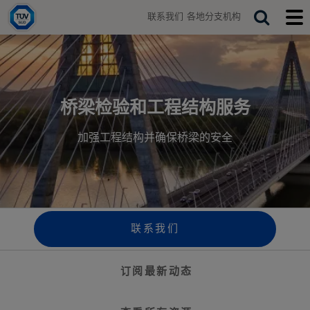
H
联系我们
各地分支机构
o
T
S
T
m
o
o
e
e
g
g
a
g
g
r
l
l
e
e
c
s
m
桥梁检验和工程结构服务
h
e
o
a
b
加强工程结构并确保桥梁的安全
r
i
c
l
h
e
b
m
a
e
r
n
u
联系我们
订阅最新动态