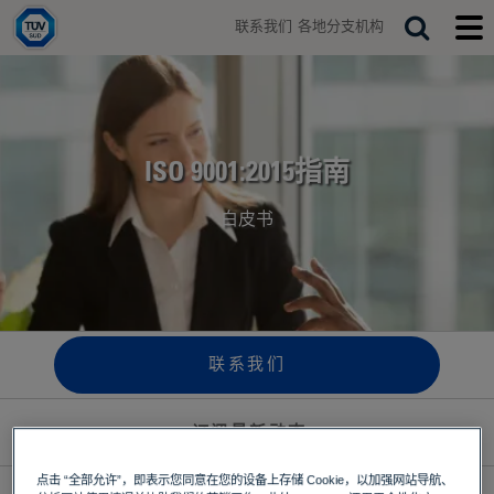
H
联系我们
各地分支机构
o
T
S
T
m
o
o
e
e
g
g
a
g
g
r
l
l
e
e
c
s
m
ISO 9001:2015指南
h
e
o
a
b
白皮书
r
i
c
l
h
e
b
m
a
e
r
n
u
联系我们
订阅最新动态
点击 “全部允许”，即表示您同意在您的设备上存储 Cookie，以加强网站导航、