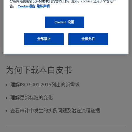
ISO 9001:2015的介绍
分析网站使用情况并协助我们的营销工作。此外，cookies 还用于个性化广
告。
Cookie通告
隐私声明
为了跟上社会经济发展步伐，管理体系必须不断更新发
Cookie 设置
展。2015年9月15日，ISO 9001修订版本正式发布。已经
建立质量管理体系的组织有三年的过渡期，在此期间过渡
到新标准，过渡期截止到2018年9月14日。
全部禁止
全部允许
为何下载本白皮书
理解ISO 9001:2015列出的新需求
理解更新标准的变化
查看审计中发生的实例问题及潜在流程证据