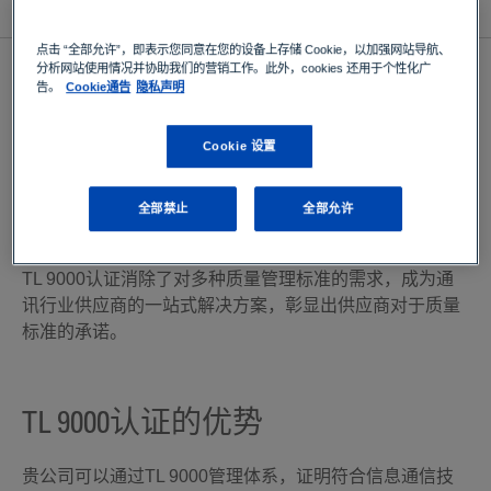
查看所有资源
点击 “全部允许”，即表示您同意在您的设备上存储 Cookie，以加强网站导航、
分析网站使用情况并协助我们的营销工作。此外，cookies 还用于个性化广
什么是TL 9000？
告。
Cookie通告
隐私声明
TL 9000是专为满足通讯业供应链需求而设计的质量管理
Cookie 设置
体系。该体系旨在通过定义对通讯产品和服务的设计、开
发、生产、交付、部署和维护至关重要的体系需求，以确
保质量。此外，它还提供一个测量系统，用于跟踪性能和
全部禁止
全部允许
改进结果。
TL 9000认证消除了对多种质量管理标准的需求，成为通
讯行业供应商的一站式解决方案，彰显出供应商对于质量
标准的承诺。
TL 9000认证的优势
贵公司可以通过TL 9000管理体系，证明符合信息通信技