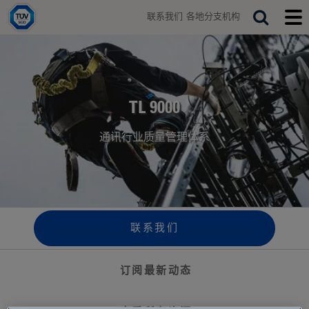
H
联系我们
各地分支机构
o
T
S
T
m
o
o
e
e
g
g
a
g
g
r
l
l
e
e
c
s
m
TL 9000
h
e
o
a
b
通讯行业质量管理体系
r
i
c
l
h
e
b
m
a
e
r
n
u
联系我们
订阅最新动态