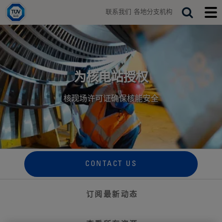
H
联系我们
各地分支机构
o
T
S
T
m
o
o
e
e
g
g
a
g
g
r
l
l
e
e
c
s
m
为核电站授权
h
e
o
a
b
核现场许可证确保核能安全
r
i
c
l
h
e
b
m
a
e
r
n
u
CONTACT US
订阅最新动态