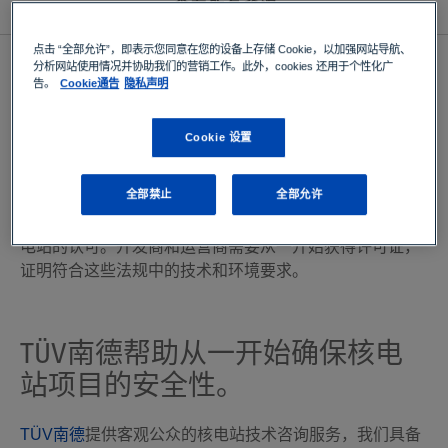
查看所有资源
点击 “全部允许”，即表示您同意在您的设备上存储 Cookie，以加强网站导航、
什么是
核电站授权
？为什么核电
分析网站使用情况并协助我们的营销工作。此外，cookies 还用于个性化广
告。
Cookie通告
隐私声明
站授权很重要？
Cookie 设置
授权是确保安全和可靠的核电站（NPP）项目的第一步，
也是最关键的步骤之一。通过识别出可能给公众和环境带
全部禁止
全部允许
来潜在风险的所有内外部安全因素，达到管理许可证颁发
的国家法规和标准要求，有助于缓解风险，提高公众对核
电站的认可。开发商和运营商需要从一开始获得许可证，
证明符合这些法规中的技术和环境要求。
TÜV南德帮助从一开始确保核电
站项目的安全性。
TÜV南德
提供客观公众的核电站技术咨询服务，我们具备