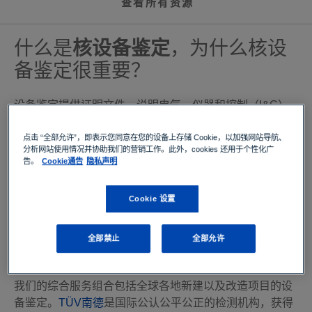
查看所有资源
什么是
核设备鉴定
，为什么核设
备鉴定很重要？
设备鉴定提供证明文件，说明电气、仪器和控制（I&C）
以及机械设备能够根据需求，在正常和异常条件下或甚至
是在事故情况下，可靠地执行其安全相关功能。设备鉴定
点击 “全部允许”，即表示您同意在您的设备上存储 Cookie，以加强网站导航、
分析网站使用情况并协助我们的营销工作。此外，cookies 还用于个性化广
也有助于早期检测错误和弱点，有助于防止代价昂贵的返
告。
Cookie通告
隐私声明
工并节省时间。
Cookie 设置
TÜV南德有助于确保符合所有核
全部禁止
全部允许
设备安全和安保要求。
我们的综合服务组合包括全球各地新建以及改造项目的设
备鉴定。
TÜV南德
是国际公认公平公正的检测机构，获得