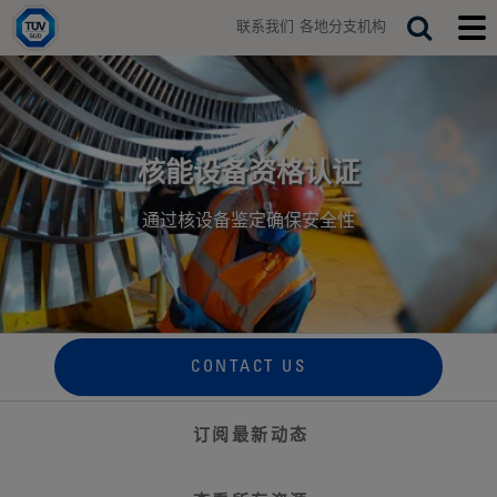
H
联系我们
各地分支机构
o
T
S
T
m
o
o
e
e
g
g
a
g
g
r
l
l
e
e
c
s
m
核能设备资格认证
h
e
o
a
b
通过核设备鉴定确保安全性
r
i
c
l
h
e
b
m
a
e
r
n
u
CONTACT US
订阅最新动态