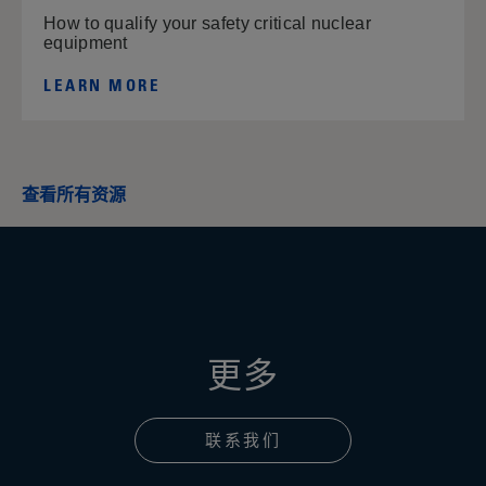
How to qualify your safety critical nuclear
equipment
LEARN MORE
查看所有资源
更多
联系我们