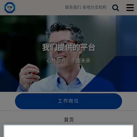
H
联系我们
各地分支机构
o
T
S
T
m
o
o
e
e
g
g
a
g
g
r
l
l
e
e
c
s
m
我们提供的平台
h
e
o
a
b
心怀世界，手握未来
r
i
c
l
h
e
b
m
a
e
r
n
u
工作岗位
首页