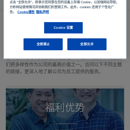
专业领域
点击 “全部允许”，即表示您同意在您的设备上存储 Cookie，以加强网站导航、
分析网站使用情况并协助我们的营销工作。此外，cookies 还用于个性化广
告。
Cookie通告
隐私声明
值得期待：在TÜV SÜD工作的优
Cookie 设置
势
TÜV SÜD提供多样的办公环境，还额外提供学习平台。学
全部禁止
全部允许
习和发展计划是您职业发展的保证，注重工作与生活平衡
意味着公司可以灵活地满足您在工作之外的需求，而且我
们把多样性作为公司的最高价值之一。访问以下不同主题
的链接，更深入地了解公司为员工提供的服务。
福利优势