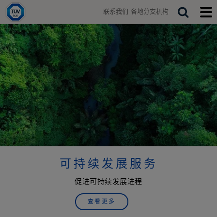
H
联系我们
各地分支机构
o
T
S
T
m
o
o
e
企
e
g
g
a
g
g
业
r
l
l
e
e
c
可
s
m
h
e
o
持
a
b
r
i
c
l
续
h
e
b
m
发
a
e
r
n
展
u
可持续发展服务
解
促进可持续发展进程
决
查看更多
方