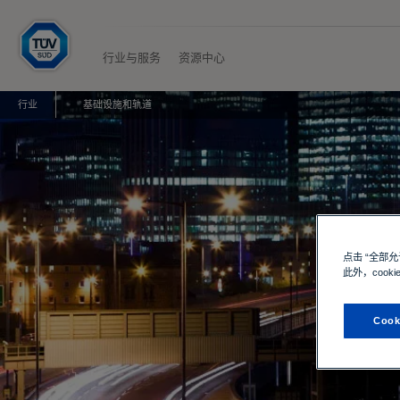
H
o
m
行业与服务
资源中心
e
行业
基础设施和轨道
点击 “全部
此外，cook
Cook