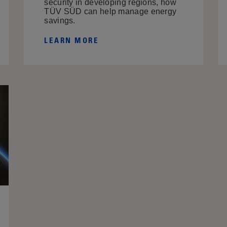
security in developing regions, how
TÜV SÜD can help manage energy
savings.
LEARN MORE