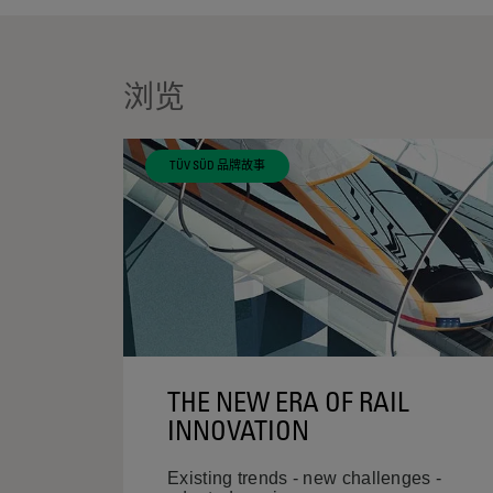
浏览
TÜV SÜD 品牌故事
THE NEW ERA OF RAIL
INNOVATION
Existing trends - new challenges -