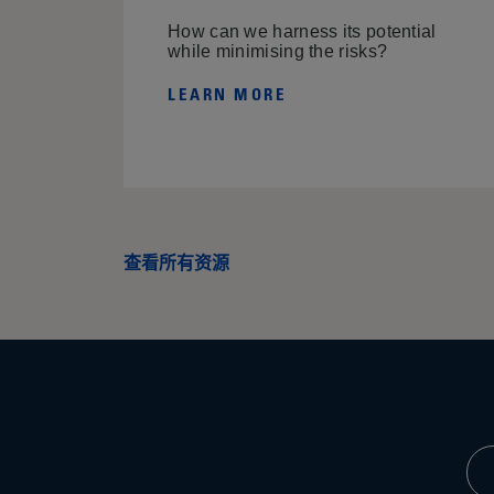
How can we harness its potential
while minimising the risks?
LEARN MORE
查看所有资源