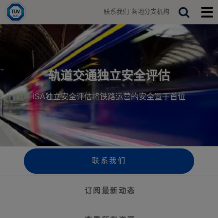
H
联系我们
各地分支机构
o
T
S
T
m
o
o
e
e
g
g
a
g
g
r
l
l
e
e
c
s
m
轨道交通独立安全评估
h
e
o
a
b
ISA独立安全评估将铁路运营的安全置于首位
r
i
c
l
h
e
b
m
a
e
r
n
u
联系我们
订阅最新动态