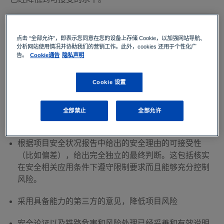
为何ISA独立安全评估如此重要？
点击 “全部允许”，即表示您同意在您的设备上存储 Cookie，以加强网站导航、
分析网站使用情况并协助我们的营销工作。此外，cookies 还用于个性化广
告。
Cookie通告
隐私声明
独立安全评估有助于供应商、运营商和系统集成商在故障
发生前采取防范措施，确保其系统符合安全要求和全球铁
Cookie 设置
路标准。通过为您提供完整铁路系统独立安全评估，TÜV
南德确保：
全部禁止
全部允许
独立判断和意见，不受项目约束
根据项目安全状况报告中给出的安全理由的可接受性
（比如偏差），给出完全独立的最终判断。这包括核实
在安全相关应用条件下遵守限制要求而且能够充分控制
风险。
采用具备能力的第三方的意见，降低项目风险
安全论证以及铁路危害和风险处理已经妥善和有效说明