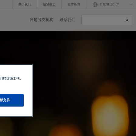
关于我们
招贤纳士
媒体新闻
SITE SELECTOR
各地分支机构
联系我们
S
e
a
r
c
h
我们的营销工作。
部允许