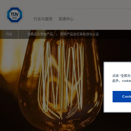
H
o
m
行业与服务
资源中心
e
行业
消费品及零售产品
照明产品及灯具检测与认证
点击 “全部
此外，cook
Cook