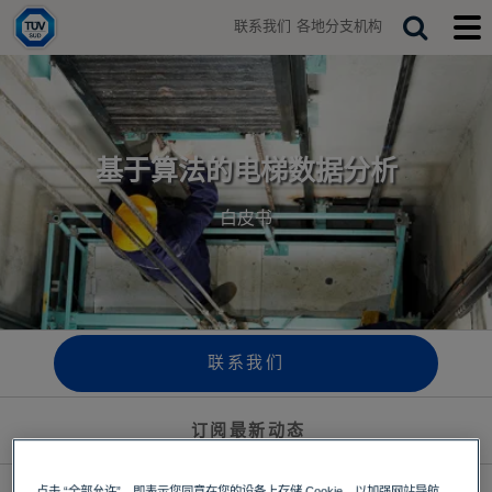
H
联系我们
各地分支机构
o
T
S
T
m
o
o
e
e
g
g
a
g
g
r
l
l
e
e
c
s
m
基于算法的电梯数据分析
h
e
o
a
b
白皮书
r
i
c
l
h
e
b
m
a
e
r
n
u
联系我们
订阅最新动态
点击 “全部允许”，即表示您同意在您的设备上存储 Cookie，以加强网站导航、