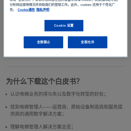
运营商往往缺乏必要的决策技能来实现最佳维护活动。而
分析网站使用情况并协助我们的营销工作。此外，cookies 还用于个性化广
通过合理的监控、分析和客观解释各种明确的运行参数，
告。
Cookie通告
隐私声明
就可以防止电梯可用性受限和安全性等问题。与此同时，
原始设备制造商也正倾力投资于数字解决方案，以减少现
Cookie 设置
场实地的维护工作，同时简化运营流程和工作流程。TÜV
南德意志集团的“电梯管理人”解决方案为电梯运营商、原
全部禁止
全部允许
始设备制造商和服务提供商提供了解决这一类问题的独特
方案。
为什么下载这个白皮书？
认识电梯业务的得与失以及数字化转型的好处；
找到电梯管理人——运营商、原始设备制造商和服务提
供商的通用数字解决方案；
理解电梯管理人解决方案总览；