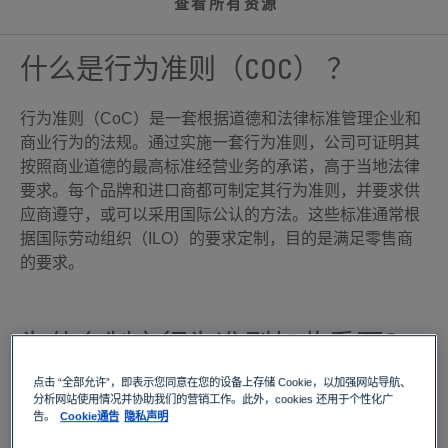
查看所有资源
什么是行为准则（COC） ？
行为准则（CoC）是一套根据道德和法律标准管理企业和
商业行为的法规。通过实施一套行为准则，公司可证明其
按照商业道德的最高标准经营业务的承诺，高于当地法律
要求。每个品牌和进口商都可制定其行为准则，并要求供
应商遵守，或可以采用国际公认的方法。这些标准通常根
据国际劳动组织（ILO）的要求定制，目的是满足零售商
的要求。
为什么制定行为准则如此重要？
点击 “全部允许”，即表示您同意在您的设备上存储 Cookie，以加强网站导航、
消费者日益希望品牌能够证明其在供应链中的社会责任。
分析网站使用情况并协助我们的营销工作。此外，cookies 还用于个性化广
告。
Cookie通告
隐私声明
企业制定其所有供应商必须遵守的行为准则，可以获得诸
多优势：