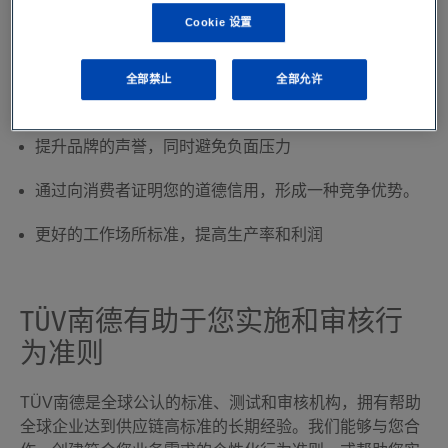
Cookie 设置
确保整个供应链中的所有工人经过公平且符合道德规范
的对待
全部禁止
全部允许
成为有吸引力的雇主并提高员工留任率
提升品牌的声誉，同时避免负面压力
通过向消费者证明您的道德信用，形成一种竞争优势。
更好的工作场所标准，提高生产率和利润
TÜV南德有助于您实施和审核行
为准则
TÜV南德是全球公认的标准、测试和审核机构，拥有帮助
全球企业达到供应链高标准的长期经验。我们能够与您合