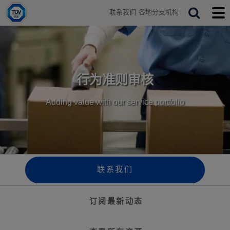
H
联系我们
各地分支机构
o
T
S
T
m
o
o
e
e
g
g
a
g
g
r
l
l
e
e
c
s
m
行为准则审核
h
e
o
a
b
Adding value with our service portfolio
r
i
c
l
h
e
b
m
a
e
r
n
u
联系我们
订阅最新动态