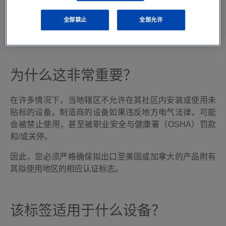
现场贴标表示某件产品或机械已满足某一特定辖区规定的
全部禁止
全部允许
安全要求–类似于CE标志等认证，CE标志被更广泛地在欧
洲地区内使用。
为什么这非常重要？
在许多情况下，当地辖区不允许在其社区内安装或使用未
贴标的设备。制造商的设备如果违反地方电气法律，可能
会被禁止使用，甚至被职业安全与健康署（OSHA）罚款
和/或关停。
因此，您必须严格确保拟出口至美国或加拿大的产品附有
其拟使用地区的相应认证标志。
该标签适用于什么设备？