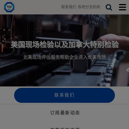
H
联系我们
各地分支机构
o
T
S
T
m
o
o
e
e
g
g
a
g
g
r
l
l
e
e
c
s
m
美国现场检验以及加拿大特别检验
h
e
o
a
b
北美现场评估服务帮助企业进入北美市场
r
i
c
l
h
e
b
m
a
e
r
n
u
联系我们
订阅最新动态