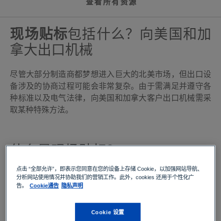
查看所有资源
现场贴标
包括什么？向美国和加
拿大出口机械
尽管大部分制造商都梦想进入巨大的北美市场，但出口设
备涉及的协商过程可能会非常复杂。由于需满足并遵守各
种标准以及电气法律，向美国和加拿大客户出口机械需采
取某种特殊方法。
什么是现场贴标？
点击 “全部允许”，即表示您同意在您的设备上存储 Cookie，以加强网站导航、
在美国和加拿大内存在一些地方性的电气安全要求。由于
分析网站使用情况并协助我们的营销工作。此外，cookies 还用于个性化广
告。
Cookie通告
隐私声明
各当地主管部门（AHJ）有权制定独立的电气安全要求，
同一类产品根据其使用和出售的地点，可能适用多种要
求。
Cookie 设置