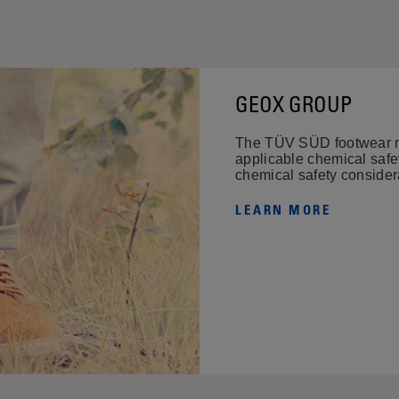
GEOX GROUP
The TÜV SÜD footwear ma
applicable chemical safe
chemical safety consider
LEARN MORE