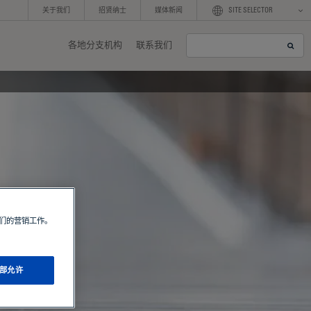
关于我们
招贤纳士
媒体新闻
SITE SELECTOR
各地分支机构
联系我们
S
e
a
r
c
h
我们的营销工作。
部允许