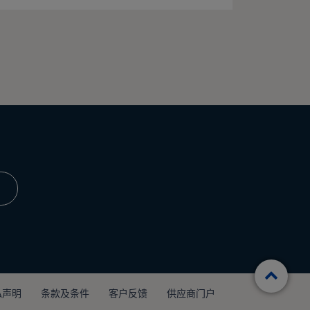
T
o
私声明
条款及条件
客户反馈
供应商门户
t
o