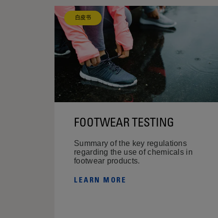
白皮书
FOOTWEAR TESTING
Summary of the key regulations
regarding the use of chemicals in
footwear products.
LEARN MORE