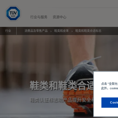
H
o
m
行业与服务
资源中心
e
行业
消费品及零售产品
鞋类和皮革
鞋类和鞋类合适标志
鞋类和鞋类合适标志
点击 “全部
此外，cook
鞋类认证标志助产品提升安全和信任
Cook