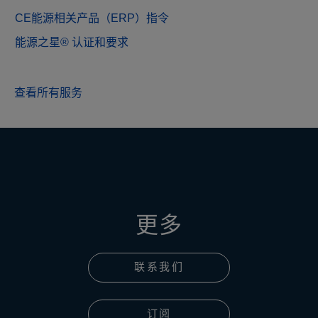
器；
酒柜；
CE能源相关产品（ERP）指令
水
冷柜；
泵；
能源之星® 认证和要求
展示柜；
风冷
洗衣机；
机
洗碗机；
查看所有服务
组；
电热水器；
水冷
机
组；
风
柜；
多联
机空
更多
调；
制冰
机；
联系我们
订阅