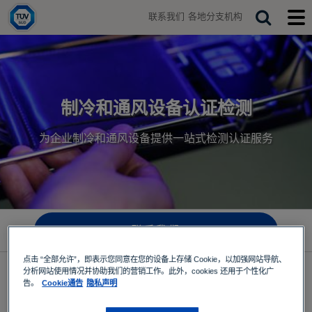
H
联系我们
各地分支机构
o
T
S
T
m
o
o
e
e
g
g
a
g
g
r
l
l
e
e
c
s
m
制冷和通风设备认证检测
h
e
o
a
b
为企业制冷和通风设备提供一站式检测认证服务
r
i
c
l
h
e
b
m
a
e
r
n
u
联系我们
点击 “全部允许”，即表示您同意在您的设备上存储 Cookie，以加强网站导航、
分析网站使用情况并协助我们的营销工作。此外，cookies 还用于个性化广
订阅最新动态
告。
Cookie通告
隐私声明