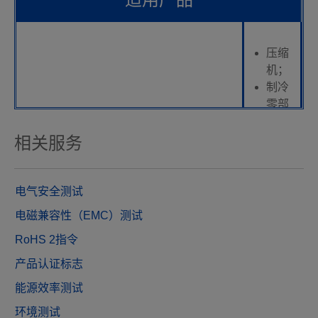
压缩
机；
制冷
零部
件；
超声
相关服务
波清
洗
机；
电气安全测试
风机
家用空调；
电磁兼容性（EMC）测试
盘
商用空调；
RoHS 2指令
管；
机房空调；
加湿
产品认证标志
移动空调；
器；
除湿机；
能源效率测试
空气
热泵；
净化
环境测试
冰箱；