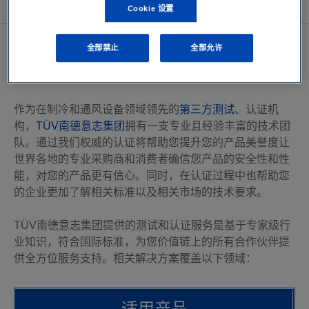
查看所有资源
Cookie 设置
关于制冷和
通风设备认证
全部禁止
全部允许
作为在制冷和通风设备领域领先的
第三方测试
、认证机
构，
TÜV南德意志集团
拥有一支专业且经验丰富的技术团
队。通过我们权威的认证将帮助您提升您的产品美誉度让
世界各地的专业采购商和消费者确信您产品的安全性和性
能，对您的产品更有信心。同时，在认证过程中也帮助您
的企业更加了解相关标准以及相关市场的技术要求。
TÜV南德意志集团提供的测试和认证服务是基于专家级行
业知识，符合国际标准，为您价值链上的所有合作伙伴提
供全方位服务支持。相关解决方案覆盖以下领域：
适用产品